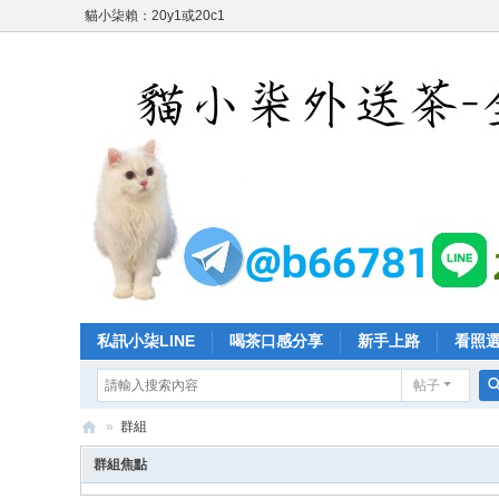
貓小柒賴：20y1或20c1
私訊小柒LINE
喝茶口感分享
新手上路
看照
帖子
»
群組
台
群組焦點
灣