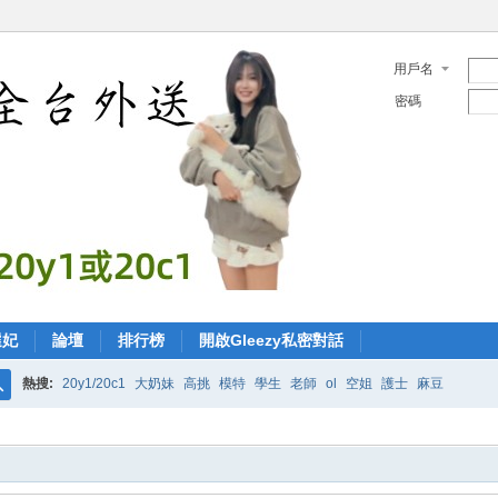
用戶名
密碼
選妃
論壇
排行榜
開啟Gleezy私密對話
熱搜:
20y1/20c1
大奶妹
高挑
模特
學生
老師
ol
空姐
護士
麻豆
搜
索