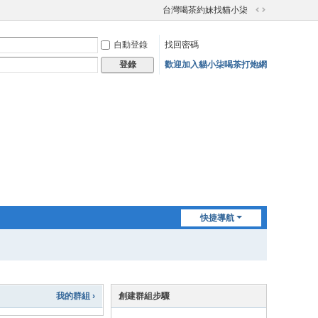
台灣喝茶約妹找貓小柒
切
換
自動登錄
找回密碼
到
寬
歡迎加入貓小柒喝茶打炮網
登錄
版
快捷導航
我的群組 ›
創建群組步驟