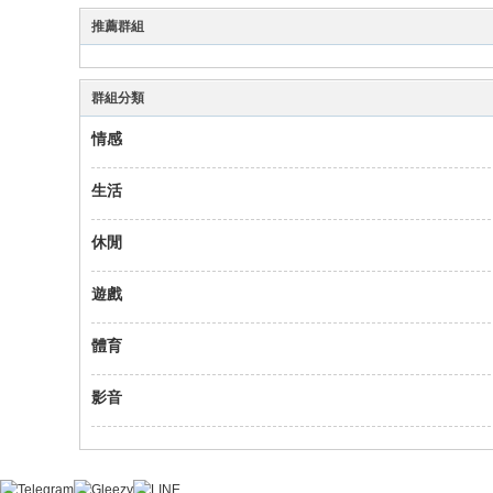
貓
推薦群組
小
柒
群組分類
喝
情感
茶
網
生活
站
休閒
遊戲
體育
影音