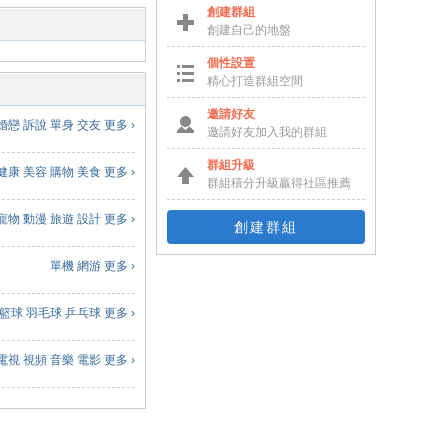
創建群組
創建自己的地盤
個性設置
精心打造群組空間
邀請好友
婚戀
訴說
單身
交友
更多 ›
邀請好友加入我的群組
群組升級
健康
美容
購物
美食
更多 ›
群組積分升級贏得社區推薦
寵物
動漫
旅遊
設計
更多 ›
創建群組
單機
網游
更多 ›
籃球
羽毛球
乒乓球
更多 ›
電視
視頻
音樂
電影
更多 ›