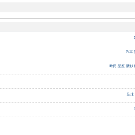
汽車
時尚
星座
攝影
足球