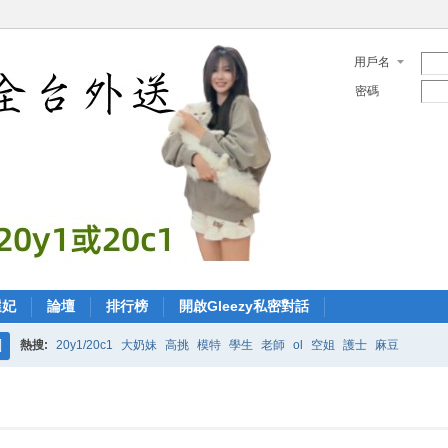
用戶名
密碼
選妃
論壇
排行榜
開啟Gleezy私密對話
熱搜:
20y1/20c1
大奶妹
高挑
模特
學生
老師
ol
空姐
護士
麻豆
搜
索