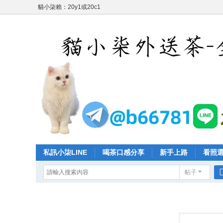
貓小柒賴：20y1或20c1
私訊小柒LINE
喝茶口感分享
新手上路
看照
帖子