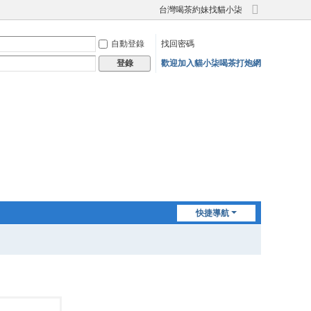
台灣喝茶約妹找貓小柒
切
換
自動登錄
找回密碼
到
寬
歡迎加入貓小柒喝茶打炮網
登錄
版
快捷導航