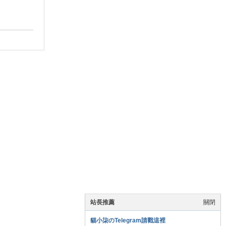
站長推薦
關閉
貓小柒のTelegram請戳這裡