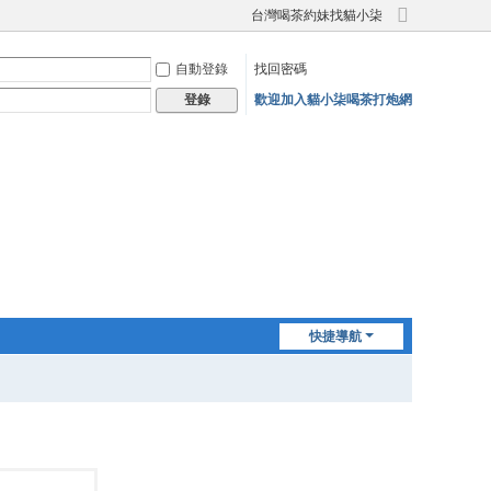
台灣喝茶約妹找貓小柒
切
換
自動登錄
找回密碼
到
寬
歡迎加入貓小柒喝茶打炮網
登錄
版
快捷導航