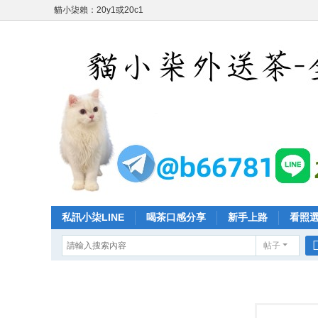
貓小柒賴：20y1或20c1
私訊小柒LINE
喝茶口感分享
新手上路
看照
帖子