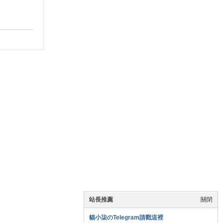
站長推薦
關閉
貓小柒のTelegram請戳這裡