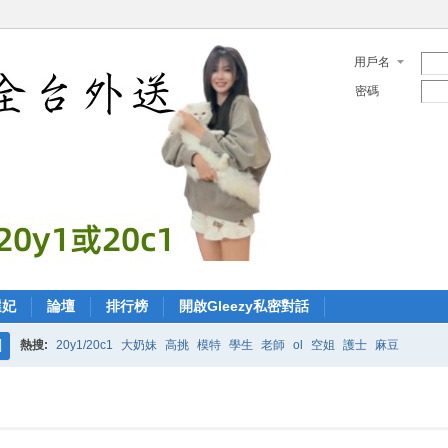
用戶名
密碼
選妃
論壇
排行榜
開啟Gleezy私密對話
熱搜:
20y1/20c1
大奶妹
高挑
模特
學生
老師
ol
空姐
護士
麻豆
搜
索