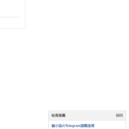
站長推薦
關閉
貓小柒のTelegram請戳這裡