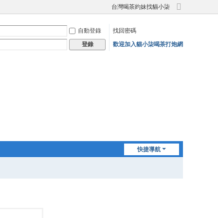
台灣喝茶約妹找貓小柒
切
換
自動登錄
找回密碼
到
寬
歡迎加入貓小柒喝茶打炮網
登錄
版
快捷導航