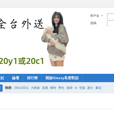
用戶名
密碼
選妃
論壇
排行榜
開啟Gleezy私密對話
熱搜:
20y1/20c1
大奶妹
高挑
模特
學生
老師
ol
空姐
護士
麻豆
搜
索