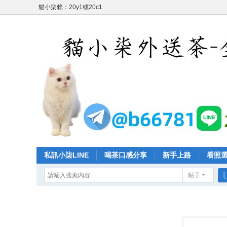
貓小柒賴：20y1或20c1
私訊小柒LINE
喝茶口感分享
新手上路
看照
帖子