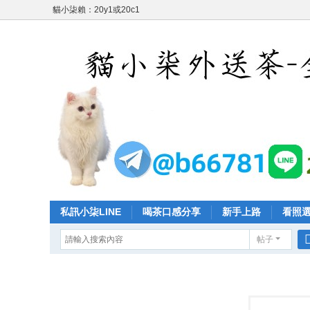
貓小柒賴：20y1或20c1
私訊小柒LINE
喝茶口感分享
新手上路
看照
帖子