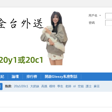
用戶名
密碼
選妃
論壇
排行榜
開啟Gleezy私密對話
熱搜:
20y1/20c1
大奶妹
高挑
模特
學生
老師
ol
空姐
護士
麻豆
搜
索