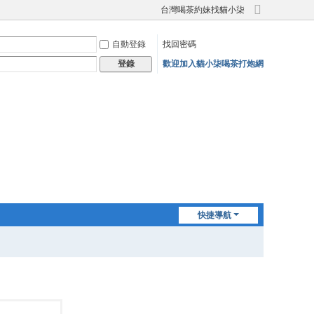
台灣喝茶約妹找貓小柒
切
換
自動登錄
找回密碼
到
寬
歡迎加入貓小柒喝茶打炮網
登錄
版
快捷導航