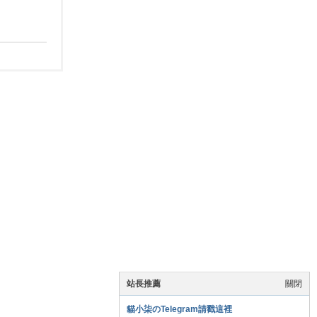
站長推薦
關閉
貓小柒のTelegram請戳這裡