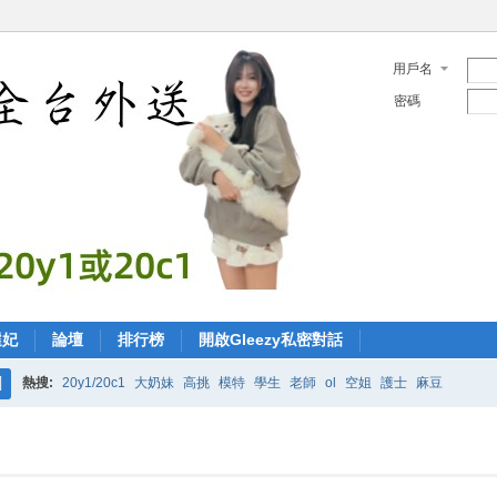
用戶名
密碼
選妃
論壇
排行榜
開啟Gleezy私密對話
熱搜:
20y1/20c1
大奶妹
高挑
模特
學生
老師
ol
空姐
護士
麻豆
搜
索