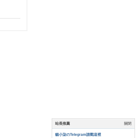
站長推薦
關閉
貓小柒のTelegram請戳這裡