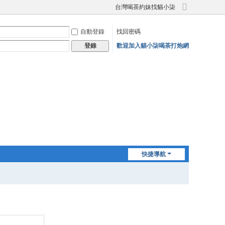
台灣喝茶約妹找貓小柒
切
換
自動登錄
找回密碼
到
寬
歡迎加入貓小柒喝茶打炮網
登錄
版
快捷導航