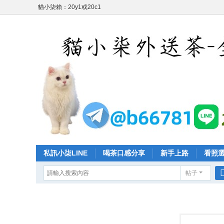
貓小柒賴：20y1或20c1
私訊小柒LINE
喝茶口感分享
新手上路
看照
帖子