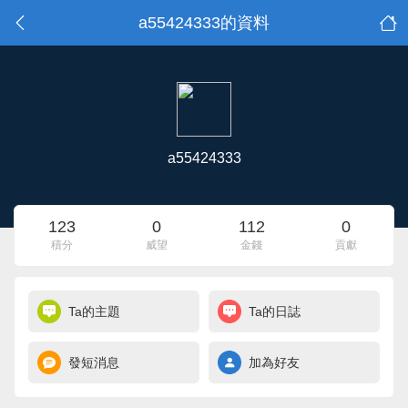
a55424333的資料
a55424333
123
0
112
0
積分
威望
金錢
貢獻
Ta的主題
Ta的日誌
發短消息
加為好友