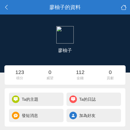
廖柚子的資料
廖柚子
123
0
112
0
積分
威望
金錢
貢獻
Ta的主題
Ta的日誌
發短消息
加為好友