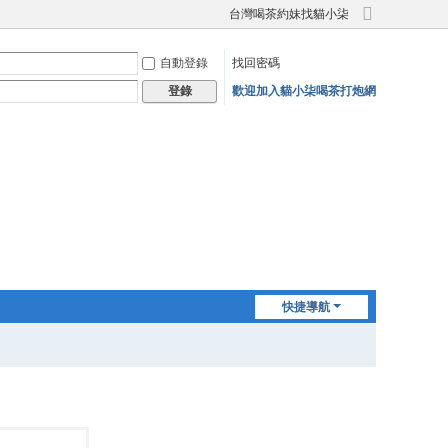
台灣喝茶約妹找貓小柒
切
換
自動登錄
找回密碼
到
寬
歡迎加入貓小柒喝茶打炮網
登錄
版
快捷導航