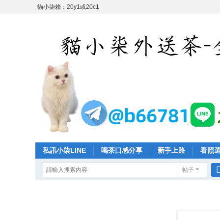
貓小柒賴：20y1或20c1
私訊小柒LINE
喝茶口感分享
新手上路
看照
帖子