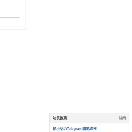
站長推薦
關閉
貓小柒のTelegram請戳這裡