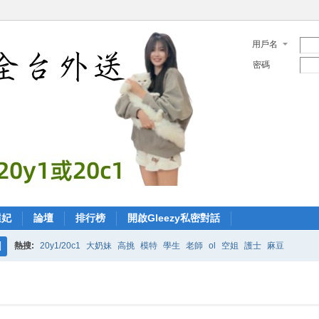
用戶名
密碼
選妃
論壇
排行榜
開啟Gleezy私密對話
熱搜:
20y1/20c1
大奶妹
高挑
模特
學生
老師
ol
空姐
護士
麻豆
搜
索