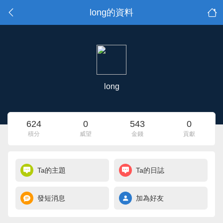
long的資料
long
624
0
543
0
積分
威望
金錢
貢獻
Ta的主題
Ta的日誌
發短消息
加為好友