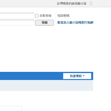
台灣喝茶約妹找貓小柒
切
換
自動登錄
找回密碼
到
寬
歡迎加入貓小柒喝茶打炮網
登錄
版
快捷導航