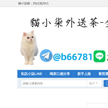
貓小柒賴：20y1或20c1
私訊小柒LINE
喝茶口感分享
新手上路
看照
帖子