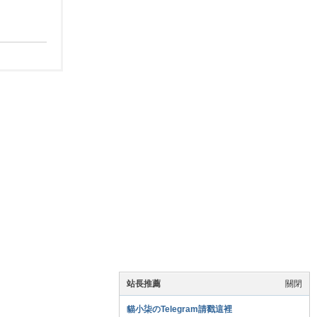
站長推薦
關閉
貓小柒のTelegram請戳這裡