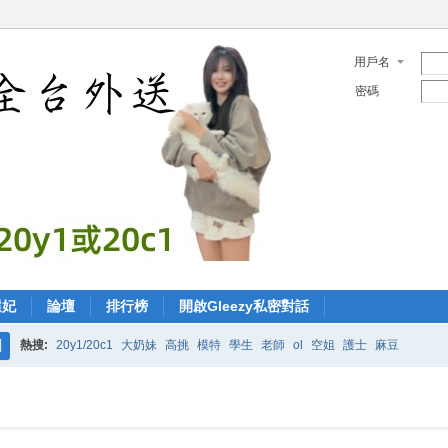
用戶名
密碼
選妃
論壇
排行榜
開啟Gleezy私密對話
熱搜:
20y1/20c1
大奶妹
高挑
模特
學生
老師
ol
空姐
護士
麻豆
搜
索