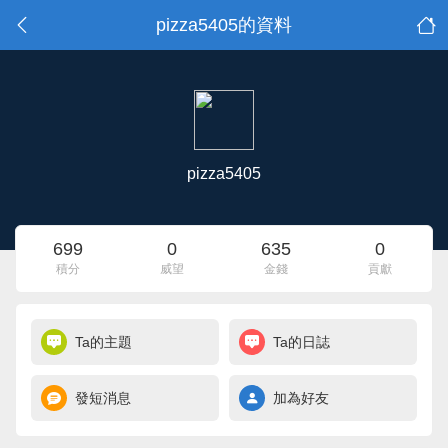
pizza5405的資料
pizza5405
699
0
635
0
積分
威望
金錢
貢獻
Ta的主題
Ta的日誌
發短消息
加為好友