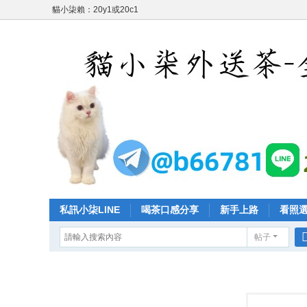
貓小柒賴：20y1或20c1
私訊小柒LINE
喝茶口感分享
新手上路
看照
帖子