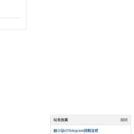
站長推薦
關閉
貓小柒のTelegram請戳這裡