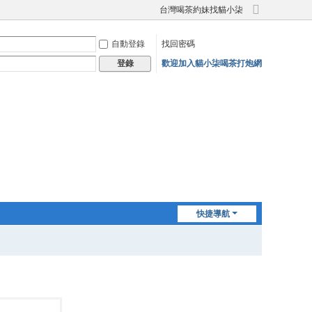
台灣喝茶約妹找貓小柒
切
換
自動登錄
找回密碼
到
寬
歡迎加入貓小柒喝茶打炮網
登錄
版
快捷導航