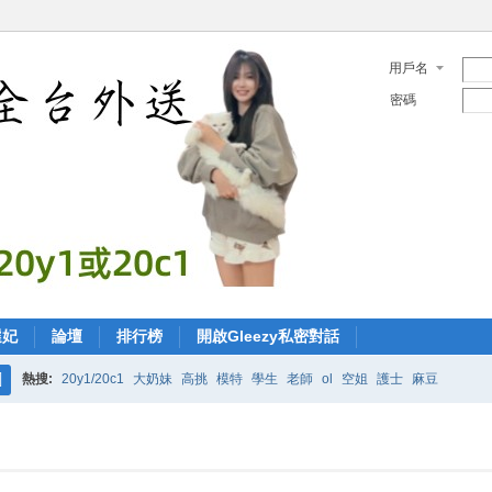
用戶名
密碼
選妃
論壇
排行榜
開啟Gleezy私密對話
熱搜:
20y1/20c1
大奶妹
高挑
模特
學生
老師
ol
空姐
護士
麻豆
搜
索