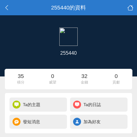
255440的資料
255440
35
0
32
0
積分
威望
金錢
貢獻
Ta的主題
Ta的日誌
發短消息
加為好友