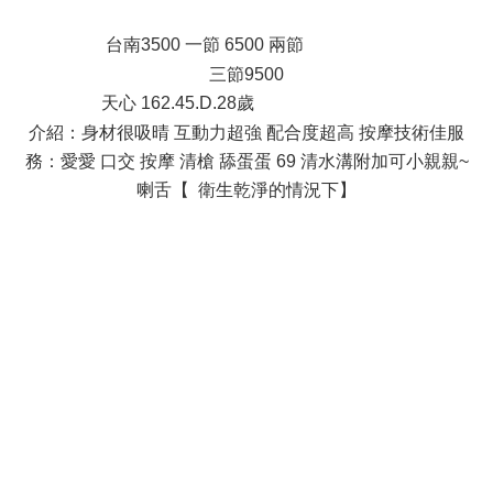
t( O6 x9 E2 w3 Y
台南3500 一節 6500 兩節
m9 w( ]( p5 |
三節9500
天心 162.45.D.28歲
0 P; _0 ?7 f& z4 L5 r1 y
介紹：身材很吸晴 互動力超強 配合度超高 按摩技術佳服
務：愛愛 口交 按摩 清槍 舔蛋蛋 69 清水溝附加可小親親~
喇舌【 衛生乾淨的情況下】
; z3 ^- b, I5 A3 U! O
% z. o2 e+ Z2 G5 V' ~
) V* Y/ O6 e& b# k4 }8 J* c6 ]/ ~
' R) S$ k j1 Z5 i8 u
" r' a* v, b" I! N& s9 m9 l- B! e
) l( V! | U9 I) i, M