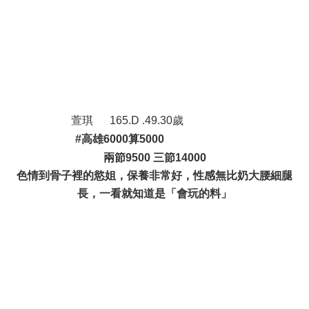
' D- B7 u; E4 z! f4 q6 p3 ~) i+ P
+ `# |" e* O2 A( P$ I
, S% f7 }" W& z! ?+ u: E9 Z- c
" y5 f) N7 L5 k; j5 B
6 z I- d9 Q N9 G
萱琪 165.D .49.30歲
' d5 P2 T. B& z
#高雄6000算5000
" ]5 A2 y! L0 C" _
兩節9500 三節14000
色情到骨子裡的慾姐，保養非常好，性感無比奶大腰細腿
長，一看就知道是「會玩的料」
+ u' s Z% N1 O: E
, @1 W1 s0 ?( F8 G* g7 P# P
- U0 l" b8 N, M+ W& f
: [% }. g0 X3 n8 R2 N" s+ p