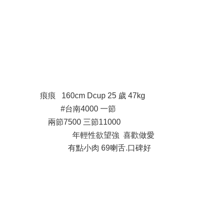
; a& R, Q& N. g# f+ ]
c! U* a2 [/ t& _3 o6 D
痕痕 160cm Dcup 25 歲 47kg
. q5 a( h1 j$ i
#台南4000 一節
0 a% y# `4 y+ W
兩節7500 三節11000
, j3 o% G0 g: {7 w
年輕性欲望強 喜歡做愛
有點小肉 69喇舌.口碑好
2 f+ z7 Q" E. T) T