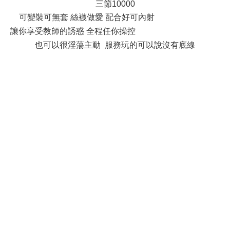
三節10000
可變裝可無套 絲襪做愛 配合好可內射
, B2 G6 L' n7 L) F6 ?
讓你享受教師的誘惑 全程任你操控
' `( K* ?; c" c3 D$ w( ~3 l( T& ~
也可以很淫蕩主動 服務玩的可以說沒有底線
* z$ Z+ Y; m& m( H% l
2 i" f) z1 `/ m! s# u2 Q& u
, v( e1 ^" j; D# ]
6 R k4 |( t' k/ o8 A3 T Q% A6 E
2 L! r, h+ L# ]* Y