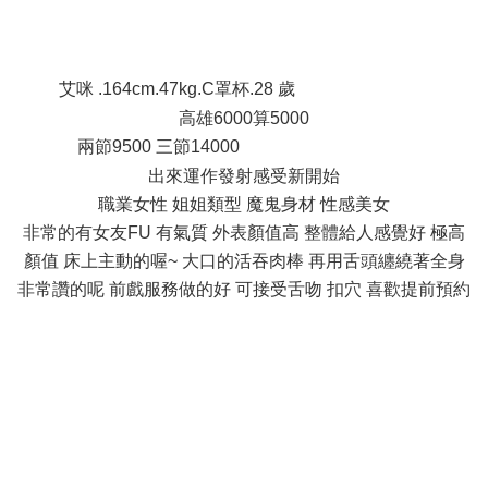
2 n! E) e4 P& `3 G6 a
; p; t& w8 _7 B) U8 T1 h+ ?& ^
艾咪 .164cm.47kg.C罩杯.28 歲
- d0 m' T$ n! t4 T9 W/ j
高雄6000算5000
兩節9500 三節14000
% f2 K: [: y* l% w+ [7 m' V1 T
出來運作發射感受新開始
職業女性 姐姐類型 魔鬼身材 性感美女
非常的有女友FU 有氣質 外表顏值高 整體給人感覺好 極高
顏值 床上主動的喔~ 大口的活吞肉棒 再用舌頭纏繞著全身
非常讚的呢 前戲服務做的好 可接受舌吻 扣穴 喜歡提前預約
, G) b' ? S! y% f7 ?* A# n
# c2 M/ F' v0 T0 U# W8 y; C
, c" f" Q" h# ]9 ?- U6 _8 J
# z! [ p' |: n" [0 e7 Z6 d! D2 Y