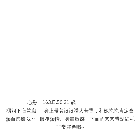
1 q8 L/ _! v, O q2 I0 \% L. L( M
; w) G! S1 o* j! H, ]" l8 U
/ [ ?3 Y+ {* N
: ^. a# T+ R2 F! a1 o ]( Z
$ t* E4 n& s6 ^. g
* A' ~: n% Z& d4 B" |; _5 w
! Q: [9 o/ i" Y! N n
心彤 163.E.50.31 歲
L$ g; X; \. Y8 c: k: l( o
櫃姐下海兼職 ， 身上帶著淡淡誘人芳香，和她抱抱肯定會
熱血沸騰哦 ~ 服務熱情、身體敏感，下面的穴穴帶點細毛
非常好色哦~