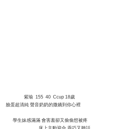
: }& I; @: W; j1 n; _2 H! J1 G5 D! T
' n4 o0 g. D6 D" s
* D6 J- P* }* G; x1 m5 ?. C
5 V1 I3 n8 ^0 j$ g* Q. B1 X9 V
j0 \4 b Q8 Q% M5 r7 ^+ c
/ ?' v; D& g2 n1 _, x, n
紫瑜 155 40 Ccup 18歲
R# `9 [- u5 ?/ z& D
臉蛋超清純 聲音奶奶的撒嬌到你心裡
9 N* N( o+ W$ B. p! n" b: y4
w) Q
學生妹感滿滿 會害羞卻又偷偷想被疼
+ z3 {. T" U/ a5 y/ J
床上主動迎合 乖巧又聽話