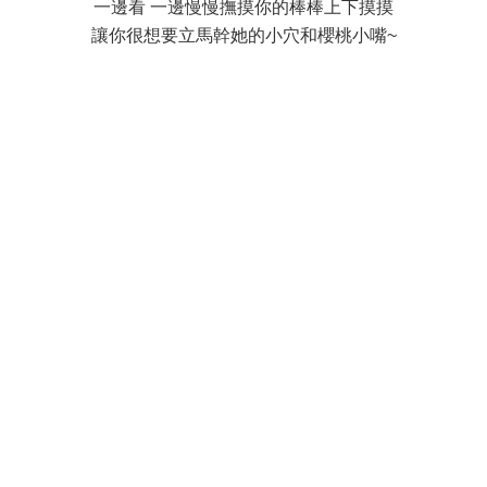
一邊看 一邊慢慢撫摸你的棒棒上下摸摸
讓你很想要立馬幹她的小穴和櫻桃小嘴~
% B/ _( `( [8 x$ G
; ~; q: ^- e3 N1 Q2 {7 ~
; T `& s+ J' E; N/ W
5 ]0 B; j/ u7 \, I) Z2 W
2 p5 H! p! a& l7 x i+ b4 I
4 J$ `2 r, }; C H
& Q; l/ m8 S7 Q, b4 y4 ?
. Q; w- S9 A" m$ V8 R6 l7 n1 {
* ^2 h9 n6 Z) K
2 o9 d1 \! N4 O2 x' |7 c* I