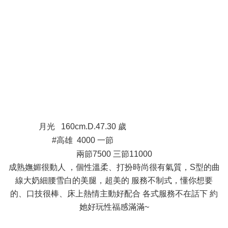
) @" s' R% z, J @% Z1 t
8 r( o2 W ~: i2 h* \
8 v# _! i% M7 K c
$ S9 g0 |4 g! ~2 Y
# }6 C. U/ I" w7 n/ O
U# ^5 P7 X' z4 G' w5 }
月光 160cm.D.47.30 歲
& a. `( s0 [3 Q* M- B1 S
#高雄 4000 一節
9 s, E2 I* ~' M s2 O8 m
兩節7500 三節11000
成熟嫵媚很動人 ，個性溫柔、打扮時尚很有氣質，S型的曲
線大奶細腰雪白的美腿，超美的 服務不制式，懂你想要
的、口技很棒、床上熱情主動好配合 各式服務不在話下 約
她好玩性福感滿滿~