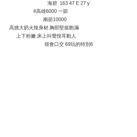
海碧 163 47 E 27 y
#高雄6000 一節
5 k1 c& z8 {% B9 `" @
兩節10000
2 N; a0 l0 j8 E' E
高挑大奶火辣身材 胸部堅挺飽滿
$ L, [7 a5 T# H! w) \9 D$ y4 o
上下粉嫩 床上叫聲悅耳動人
% L; ^* h: b; [- X4 c8 Z! K' C
很會口交 69玩的特別6
1 n- a6 v0 U$ x# X4 e
& X# f& s* A& g. n( Q
& e, M3 Z0 o6 B6 k7 B" n