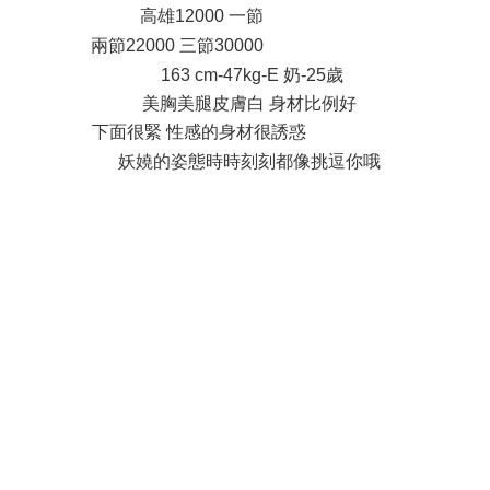
高雄12000 一節
+ o3 s5 O9 j& I
兩節22000 三節30000
) y3 U c% H$ M! d0 c
163 cm-47kg-E 奶-25歲
美胸美腿皮膚白 身材比例好
下面很緊 性感的身材很誘惑
2 m, Y& ? B. X, x
妖嬈的姿態時時刻刻都像挑逗你哦
% {/ C6 |. j1 s- K0 a
- d; c0 D Q0 m
2 R3 |" q3 y- S R; h A
% z4 [1 ^( P% p2 B
/ I( _0 q0 P2 m' N* b* w: ]7 X
" [. e/ L" z$ \: M% \7 |6 J
6 C6 }& C% b7 X& r( j$ l* |* D