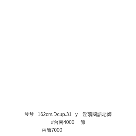
4 m }8 H3 I7 J
7 U7 z2 {, v, @4 h7 _
D% l+ m9 K& f* S4 L0 d; }
/ v& s0 G8 S0 r2 C' H8 ?
$ ?9 ~ B6 U( S: W" j( X
1 s- n/ e5 W5 `& u: v. [$ l
5 L7 b6 P3 R; k# k c
琴琴 162cm.Dcup.31 y 淫蕩國語老師
#台南4000 一節
兩節7000
; d5 b: E' c/ f% C( B