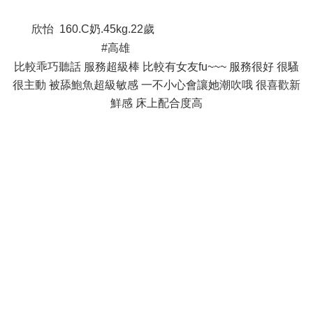
8 x( M& ]6 n8 H/ ~! [8 t' P5 M# T
欣怡 160.C奶.45kg.22歲
4 x8 J( y' M/ e p. H9 C Q9 _# B1 [
#高雄
' C# I( q& ~5 }5 [" q& \
比較乖巧聽話 服務超級棒 比較有女友fu~~~ 服務很好 很騷
很主動 被舔鮑魚超級敏感 一不小心會讓她潮吹哦 很喜歡新
鮮感 床上配合度高
( j/ e: [. q" ]) }. A1 e
) M% X H0 s& |7 u* E6 x, z( e