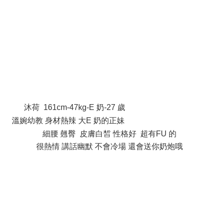
8 T; ]# Q) ~3 ?* o* e* J) b
沐荷 161cm-47kg-E 奶-27 歲
$ |+ X+ P2 E1 F" l- \# m3 w
溫婉幼教 身材熱辣 大E 奶的正妹
1 w; ~# E, T0 d( [+ C# y0 t+ Q8 ]
細腰 翹臀 皮膚白皙 性格好 超有FU 的
很熱情 講話幽默 不會冷場 還會送你奶炮哦
9 C8 U" q5 `8 `; G5 t" N+ B: I