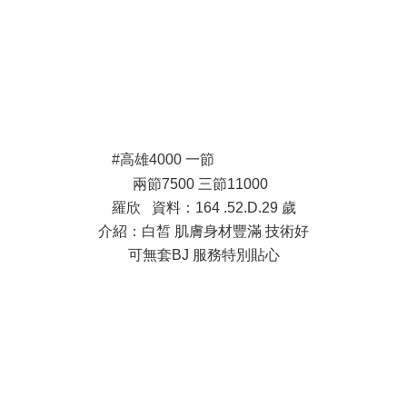
; A3 Y5 x1 ~/ z% h7 M
#高雄4000 一節
; y9 L6 Y% g, |1 \
兩節7500 三節11000
羅欣 資料：164 .52.D.29 歲
介紹：白皙 肌膚身材豐滿 技術好
可無套BJ 服務特別貼心
$ D0 b: |. ^; T" k* N
7 b, k. @6 x; g5 m! j$ {( b! C& |
* y+ C) y; k2 ~5 f) Z; U% u
$ }! ?* l. F9 G2 w8 Q0 A0 U