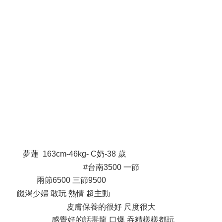
$ s5 S( E Q! k2 Q& h/ m' q
) @, P2 M0 x0 _, @
2 l: ]: j$ n: `$ e( e, [1 |1 D
% E* g) N- L8 k1 q* E4 B
0 R% N$ ]: I) I
4 U5 ~. [3 y( W( U% I0 ^1 Q- c3 z
夢蓮 163cm-46kg- C奶-38 歲
9 C' q& }/ x8 r2 o0 D$ e% Q
#台南3500 一節
兩節6500 三節9500
$ o7 K9 L# O8 ]: g5 N" {. W7 l
饑渴少婦 敢玩 熱情 超主動
% W% @5 W( l7 Y7 ~: {% C+ E$ O! _
皮膚保養的很好 尺度很大
感覺好的話毒龍 口爆 吞精樣樣都玩