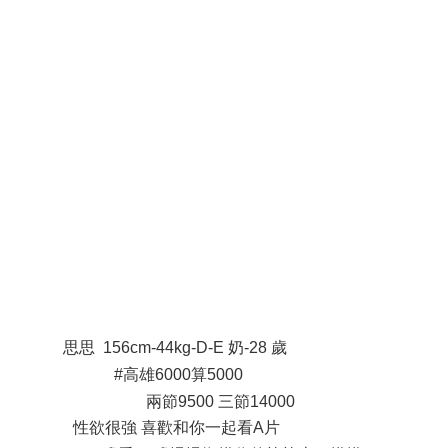
1 e" w# Q' M# C! Z1 `* p6 k
y$ a& Q+ ?+ O6 b+ U7 x
: |. P5 d1 ^" q7 q/ j, B( [
/ }/ P7 _9 @) P! Q8 |8 }4 V3 }
+ p8 A1 y/ T( E& I
+ g. J! P: ~- U, }3 A
/ t4 Z' C% N% v/ o
* r7 a0 Z: ~& `8 W: w1 _3 T
思思 156cm-44kg-D-E 奶-28 歲
7 K$ M, o ]: a3 }* j
#高雄6000算5000
+ l: }* p( V6 _7 ?
兩節9500 三節14000
性欲很強 喜歡和你一起看A片
* N3 ~9 O( Y) X3 z