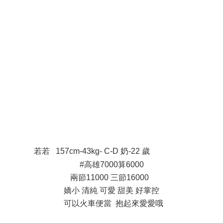
3 X$ v. I3 `$ x$ a# C( [$ n
, @6 D+ a/ [- B) e- d7 [ m0 q! p
' ~! N) U! l& G$ Z
8 F, O! e, Y7 ^7 f3 f1 E
@2 z1 k* q' ]/ A: P2 X4 z
3 F5 R- a$ f: @$ i$ ]! N9 Z
若若 157cm-43kg- C-D 奶-22 歲
: p& Q- A; n1 Q
#高雄7000算6000
兩節11000 三節16000
嬌小 清純 可愛 甜美 好掌控
可以火車便當 抱起來愛愛哦
- a* p {) A) v( @: B7 O