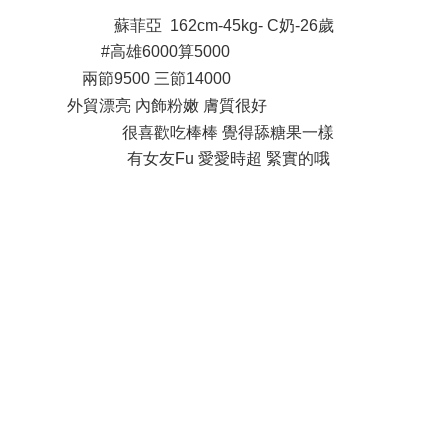
* P. X/ j6 Z n- ]0 }2 l
蘇菲亞 162cm-45kg- C奶-26歲
#高雄6000算5000
6 V6 {- [& Y8 Y* B# H
兩節9500 三節14000
# D" y: M+ i; @2 e. ~) i' _
外貿漂亮 內飾粉嫩 膚質很好
" e7 w1 t) W, r8 N) l' u
很喜歡吃棒棒 覺得舔糖果一樣
有女友Fu 愛愛時超 緊實的哦
0 L- t: V3 K" [7 m9 h6 m
9 H! L. S+ R. [
: a3 b6 R& G3 L1 }
/ J _+ F( U) n6 I2 _5 P
0 g% U* e2 V8 t& m