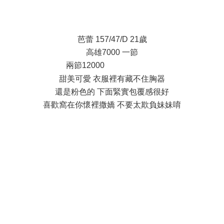
: @9 p$ `4 j f) y
芭蕾 157/47/D 21歲
高雄7000 一節
兩節12000
' P1 G. D# ~' {4 B# y
甜美可愛 衣服裡有藏不住胸器
還是粉色的 下面緊實包覆感很好
喜歡窩在你懷裡撒嬌 不要太欺負妹妹唷
+ j+ e u9 N! V7 I
1 c" H) H& ]4 T7 U8 q, \9 f3 F; V2 e
/ z$ ^2 s8 l0 ^3 O, f# ^6 E
# a! }1 B( h' ?2 X& K3 \+ T