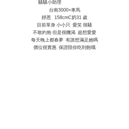
騷騷小助理
: {6 N0 U0 x' h d a
台南3000+車馬
靜恩 158cmC奶31 歲
目前單身 小小只 愛笑 很騷
不敢約炮 但是很饑渴 超想愛愛
每天晚上都春夢 有誰想滿足她嗎
價位很實惠 保證陪你吃到飽哦
# h% F( @+ v6 F" S) k. i
& o2 _ l# \+ D
7 ~, N( d& \" y: E. g- l- g