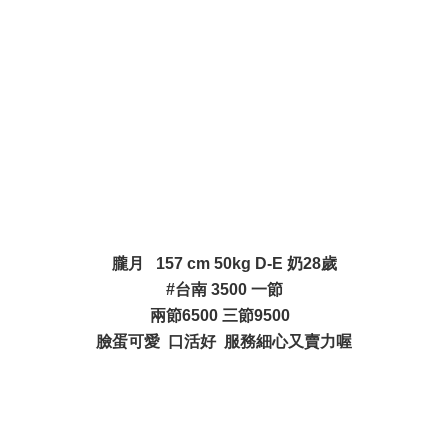
/ ?, y# g7 |# Y5 q" G1 Q/ Z5 |% \1 u
% j0 o4 i w1 z5 O
. P/ x1 x3 t. T# [# U
% o9 @2 n; w" o6 D) M# D
朧月 157 cm 50kg D-E 奶28歲
#台南 3500 一節
兩節6500 三節9500
臉蛋可愛 口活好 服務細心又賣力喔
, p9 y$ R( H g% ?