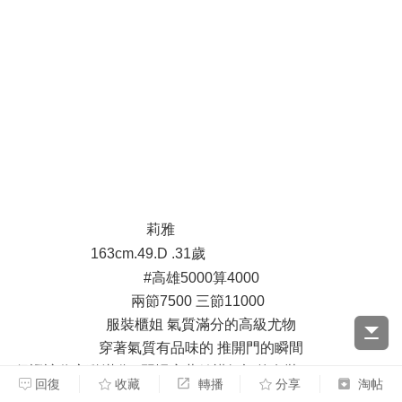
( ^; I9 _+ w; o4 U
; ~% B7 {0 w/ X
9 W/ W& D9 L2 k; ?& j# d7 {
. n8 X5 R5 u& y; V& \/ N
$ e; h8 P2 }8 O% b4 \% @
莉雅
) [( k1 m: A+ J+ U
163cm.49.D .31歲
+ }3 O( V( |- [6 c; x& d
#高雄5000算4000
兩節7500 三節11000
服裝櫃姐 氣質滿分的高級尤物
穿著氣質有品味的 推開門的瞬間
保證讓你心動滿分!! 習慣穿著絲襪短裙的套裝
t l+ E1 t* m; ^( k6
回復
收藏
轉播
分享
淘帖
_