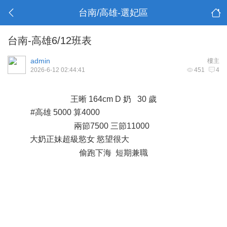
台南/高雄-選妃區
台南-高雄6/12班表
admin
樓主
2026-6-12 02:44:41
451
4
- X5 G& c0 F0 w
王晰 164cm D 奶 30 歲
#高雄 5000 算4000
1 j6 K9 _: I. S6 i c" U) r6 Q6 T8 w+ I
兩節7500 三節11000
大奶正妹超級慾女 慾望很大
1 t' X4 E% |1 V9 M" [: z: Z
偷跑下海 短期兼職
! f9 a' d: I& f
- I+ P& V# z7 w- y( G. P% }