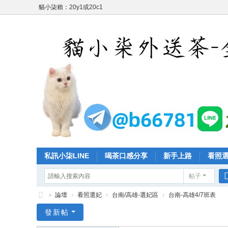
貓小柒賴：20y1或20c1
私訊小柒LINE
喝茶口感分享
新手上路
看照
帖子
»
論壇
›
看照選妃
›
台南/高雄-選妃區
›
台南-高雄4/7班表
台
發新帖
灣