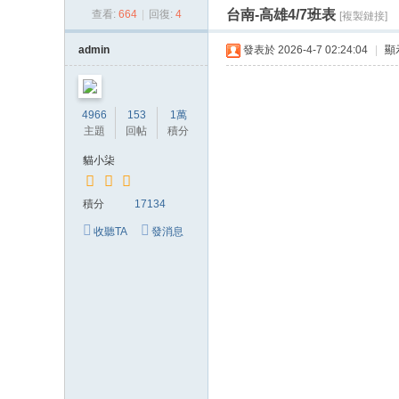
台南-高雄4/7班表
查看:
664
|
回復:
4
[複製鏈接]
貓
小
admin
發表於 2026-4-7 02:24:04
|
顯
柒
喝
4966
153
1萬
茶
主題
回帖
積分
網
貓小柒
站
積分
17134
收聽TA
發消息