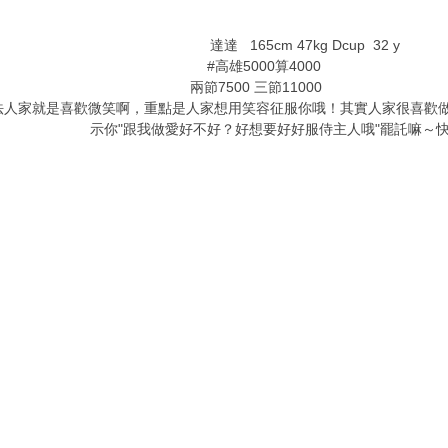
3 {1 \# q" @8 E$ G3 y" T+ R
達達 165cm 47kg Dcup 32 y
#高雄5000算4000
' k' b" U# E& z, q
兩節7500 三節11000
. k9 ^0 l$ b4 i2 O& O
法人家就是喜歡微笑啊，重點是人家想用笑容征服你哦！其實人家很喜歡
示你"跟我做愛好不好？好想要好好服侍主人哦"罷託嘛～
1 A, v/ G# M* D I; A7 c$ w
9 x; ~2 N3 n: J# A3 ]# i
% w. q+ Q# X$ ^/ Q1 g; q: e! L
+ |1 l) s, h% M) }5 b
$ `3 q, Y, n. }
$ R7 Q5 _) l& T' {5 a8 H
; m' |) O. A% m- y' ]$ R9 Q& p