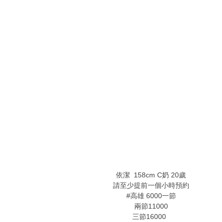
! I! [/ q1 o1 }* f2 w: q+ W! E' I
- n9 }3 G* o8 n- W* b9 d3 v& X
8 p) ^3 X/ A+ A& {2 g I. T* ?5 ?
) |( u2 a& c G$ v/ F2 g
?" D& v; N! G) S. @/ ?
' m3 p; z' G2 h0 k- C
- r% S& D& V$ _: N
6 P% n) `% q6 B/ N6 b! [* }( s6 A5 m
- o8 |0 G) W( x
# a! _/ H- g |( {/ R
依潔 158cm C奶 20歲
請至少提前一個小時預約
#高雄 6000一節
兩節11000
三節16000