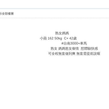
示全部樓層
熟女媽媽
/ v. V5 Q* f0 M7 O6 B
小蘋 162 50kg C+ 42歲
: s& n4 C5 d& c7 w5 J- W) ~
#台南3000+車馬
熟女 媽媽慾女偷情 想體驗快感
可全程無套做到爽 無套需提前說喔
# }, r5 v9 i C J' j4 x! U- F
* U! @; j+ X7 _; p7 ~, T. v. q$ q- o% q
F' J6 B5 a$ q7 T. H* l( w
: e) n( l9 l5 M5 ^