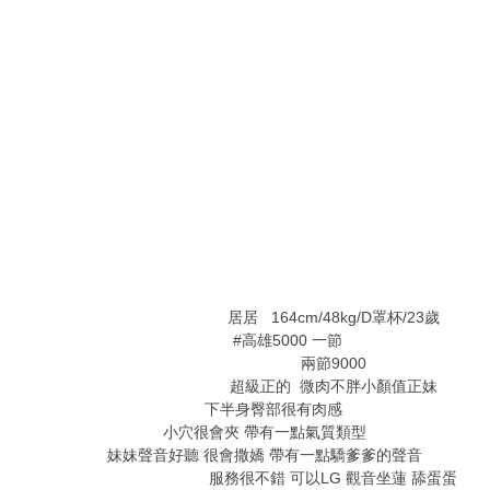
3 M' ^' q3 F! r8 `$ w: ~' L
" I) P# z( ?1 U4 l" S# k
: |. e8 R% K$ ?8 n$ C! I! N
g3 X4 D$ Y2 R6 a
; H$ x+ }2 L1 }
2 \4 z& q9 t# N, V
$ d, i- N1 y4 L# H) g
/ h$ k( {8 e' ?5 Q( C, h. K
* Y$ P" F8 A" p, [
居居 164cm/48kg/D罩杯/23歲
#高雄5000 一節
8 b1 ~9 j) Y# Y( M
兩節9000
超級正的 微肉不胖小顏值正妹
下半身臀部很有肉感
5 y# F1 l$ _% R7 Z1 m
小穴很會夾 帶有一點氣質類型
; z2 _7 B* \4 Y3 g. C! G
妹妹聲音好聽 很會撒嬌 帶有一點驕爹爹的聲音
, z5 I$ ^' f3 
服務很不錯 可以LG 觀音坐蓮 舔蛋蛋