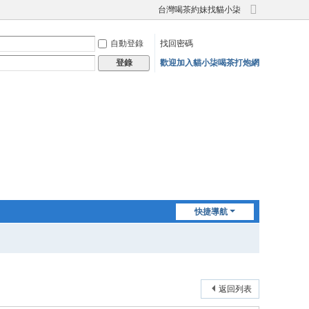
台灣喝茶約妹找貓小柒
切
換
自動登錄
找回密碼
到
寬
歡迎加入貓小柒喝茶打炮網
登錄
版
快捷導航
返回列表