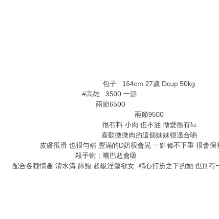
% ]+ G0 q3 o$ C$ m5 d% y6 c5 @6 n
4 K% d, y, [* n' F
) I* s, i+ `1 X
包子 164cm 27歲 Dcup 50kg
#高雄 3500 一節
) |( a) x% S) l' M) U. `3 X, K. h& \3 x
兩節6500
" p7 B/ b' K A' e8 X( t4 I& r4 x1 r
兩節9500
很有料 小肉 但不油 做愛很有fu
喜歡微微肉的這個妹妹很適合喲
皮膚很滑 也很勻稱 豐滿的D奶很會晃 一點都不下垂 很會保
殺手锏：嘴巴超會吸
2 F+ j( W, v' G( e' Q# ~4 ?0 o# W0 i!
配合各種情趣 清水溝 舔鮑 超級淫蕩欲女 精心打扮之下的她 也別有
4 L- D" L- f) F1 ~
! m$ O* M) [4 y- C1 c
7 A) v i6 W" j$ ^: |1 h) B/ Q
a& p9 j/ b) L- c6 v