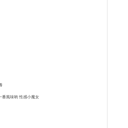
養
9 ?2 s7 b" g+ q
 R
一番風味喲 性感小魔女