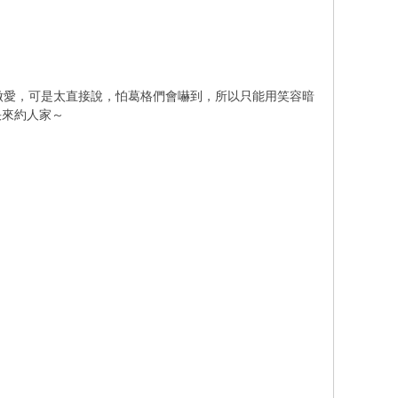
做愛，可是太直接說，怕葛格們會嚇到，所以只能用笑容暗
快來約人家～