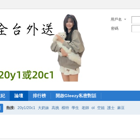
用戶名
密碼
選妃
論壇
排行榜
開啟Gleezy私密對話
熱搜:
20y1/20c1
大奶妹
高挑
模特
學生
老師
ol
空姐
護士
麻豆
搜
索