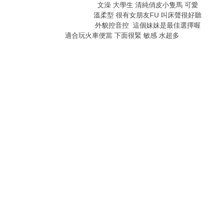
文澡 大學生 清純俏皮小隻馬 可愛
溫柔型 很有女朋友FU 叫床聲很好聽
外貌控音控 這個妹妹是最佳選擇喔
適合玩火車便當 下面很緊 敏感 水超多
+ c7 q! U9 y% v
5 S& M, C( z9 r; J2 E0 j
3 |& Y G8 g( { V: z8 a
6 K: l* c9 {" W1 o7 Y9 Z
5 t; M+ `7 _, v8 t
. X m/ e8 n2 t! H! O
* Z0 A8 m2 t* D5 @
2 C0 E4 Y9 @9 U- p/ {, a
" B+ w$ r5 H O0 Y
+ c4 F( s- R- m' S