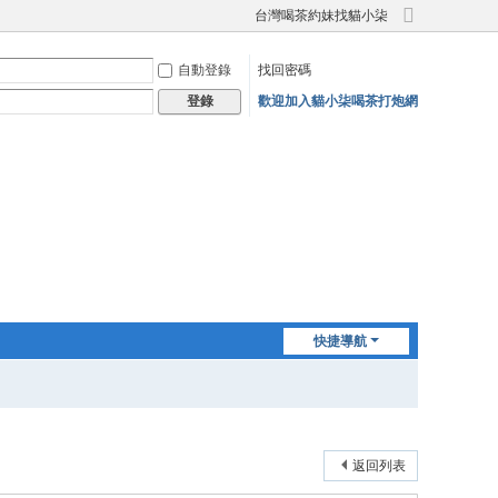
台灣喝茶約妹找貓小柒
切
換
自動登錄
找回密碼
到
寬
歡迎加入貓小柒喝茶打炮網
登錄
版
快捷導航
返回列表