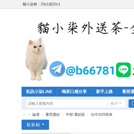
貓小柒賴：20y1或20c1
私訊小柒LINE
喝茶口感分享
新手上路
看照
帖子
»
論壇
›
看照選妃
›
中部-選妃區
›
台中3/25班表
台
發新帖
灣