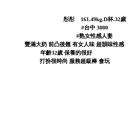
彤彤 161.49kg.D杯.32歲
#台中 3000
#熟女性感人妻
豐滿大奶 前凸後翹 有女人味 超韻味性感
# Z% D) a
年齡32歲 保養的很好
+ c7 Y A0 Y2 d& b# p0 X9 p4 
打扮很時尚 服務超級棒 會玩
w! r: F% s/ N3 O#
# h9 I( ^5 i# Y
9 [5 s6 Z4 r7 S- ] ~9 s: t: }
. [3 [9 y$ U. O$ V- o
( x$ U. \; D7 P! O [7 d
% P+ Z5 @& l2 L9 J1 M# W