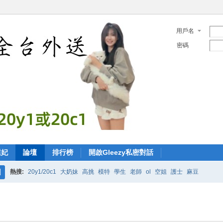
用戶名
密碼
選妃
論壇
排行榜
開啟Gleezy私密對話
熱搜:
20y1/20c1
大奶妹
高挑
模特
學生
老師
ol
空姐
護士
麻豆
搜
索