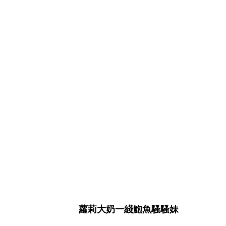
5 d3 ?; l; Z" L1 I- ^
o. T6 h6 s8 M% A0 `! `3 O
* ~ q: s5 X1 y' W0 h( }
* X6 t1 u# q, d
" o* w, Y5 y! _- I, k9 l* U
) d4 X' n2 n* e# @! K9 q
% z# r, X. K4 X' I, k- _7 q
K- `1 m/ B# D& u1 d% y$ h
5 h! g% o9 a8 _7 c) [" f; Z
& O1 K1 d i3 ]+ U0 J
3 A1 D, | \2 x, q% q B: l! f% l
蘿莉大奶一綫鮑魚騷騷妹
9 j' Q: h; c6 X/ t$ u)