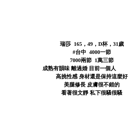
; r( x1 y- I2 N1 T8 p. m2 P
: c' B' Y. R7 s! r
! ?% ^8 w4 Y+ Y% Z- x
瑞莎 165，49，D杯，31歲
#台中 4000一節
7000兩節 1萬三節
成熟有韻味 離過婚 目前一個人
\ V% k+ f2 
高挑性感 身材還是保持這麼好
美腿修長 皮膚很不錯的
看著很文靜 私下很騷很騷
7 E: H6 c3 K! i9 D
, d/ o' @# I% W