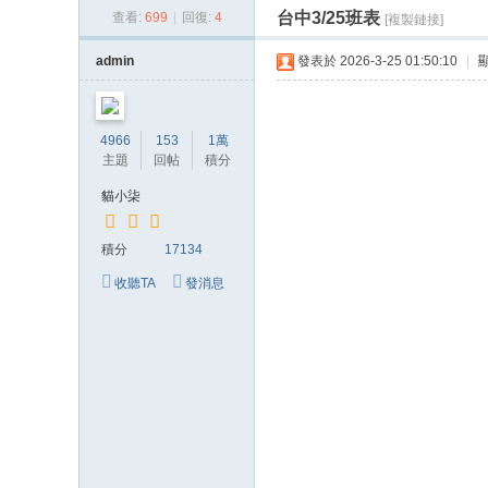
台中3/25班表
查看:
699
|
回復:
4
[複製鏈接]
貓
小
admin
發表於 2026-3-25 01:50:10
|
柒
喝
4966
153
1萬
茶
主題
回帖
積分
網
貓小柒
站
積分
17134
收聽TA
發消息