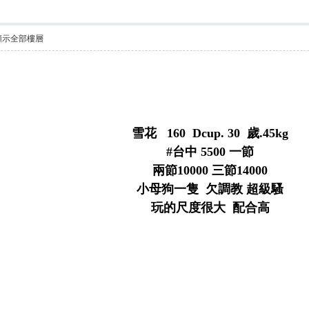
顯示全部樓層
/ J% [6 y2 p8 p4 C
; |. @6 Y. ~& w
雪花 160 Dcup. 30 歲.45kg
#台中 5500 一節
兩節10000 三節14000
小母狗一隻 欠調教 超級騷
玩的尺度很大 配合高
& U- d% K$ t ~7 U: c7 }7 G
u6 a3 A3 m$ O% R2 b1 z