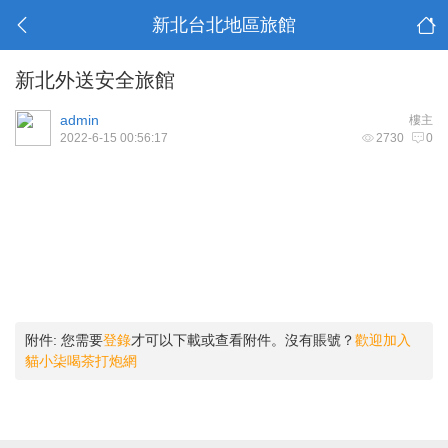
新北台北地區旅館
新北外送安全旅館
admin
樓主
2022-6-15 00:56:17
2730
0
- s. y* e& t) z5 [! Y
0 b! I! C: w u
附件:
您需要
登錄
才可以下載或查看附件。沒有賬號？
歡迎加入
貓小柒喝茶打炮網