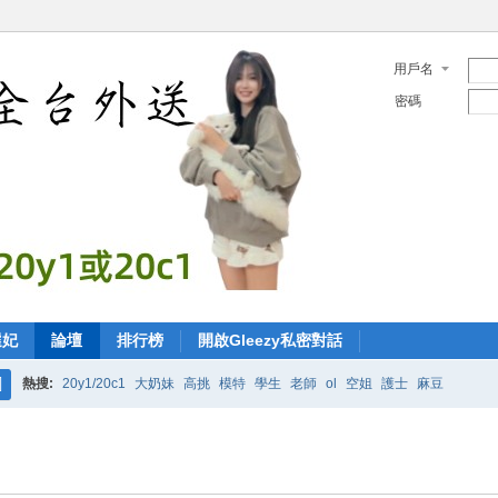
用戶名
密碼
選妃
論壇
排行榜
開啟Gleezy私密對話
熱搜:
20y1/20c1
大奶妹
高挑
模特
學生
老師
ol
空姐
護士
麻豆
搜
索