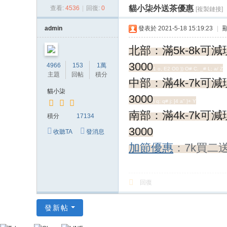
貓小柒外送茶優惠
查看:
4536
|
回復:
0
[複製鏈接]
貓
小
admin
發表於 2021-5-18 15:19:23
|
柒
北部：滿5k-8k可減現
喝
3000
4966
153
1萬
茶
1 o, E2 O0 }) O# C. _# L; a/ Z
主題
回帖
積分
中部：滿4k-7k可減
網
貓小柒
3000
站
) q; q# j: ]4 a" }+ Y
南部：滿4k-7k可減
積分
17134
3000
收聽TA
發消息
/ p1 t# K& z! ^/ F; k
加節優惠
：7k買二
o5 D) l* a- h9 S
回復
發新帖