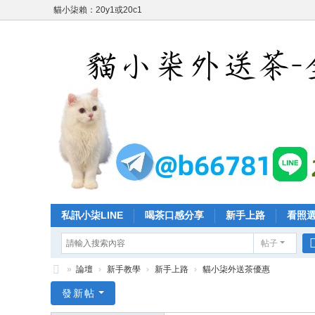
貓小柒賴：20y1或20c1
私訊小柒LINE
喝茶口感分享
新手上路
看照
帖子
»
論壇
›
新手教學
›
新手上路
›
貓小柒外送茶優惠
台
發新帖
灣