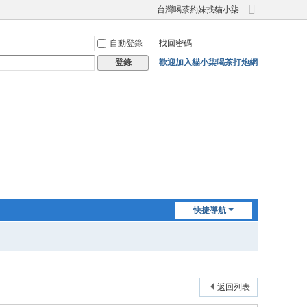
台灣喝茶約妹找貓小柒
切
換
自動登錄
找回密碼
到
寬
歡迎加入貓小柒喝茶打炮網
登錄
版
快捷導航
返回列表