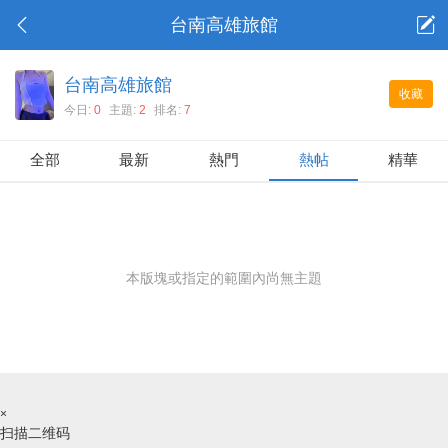
台南高雄旅館
台南高雄旅館
收藏
今日:
0
主題:
2
排名:
7
全部
最新
熱門
熱帖
精華
本版塊或指定的範圍內尚無主題
×
扫描二维码