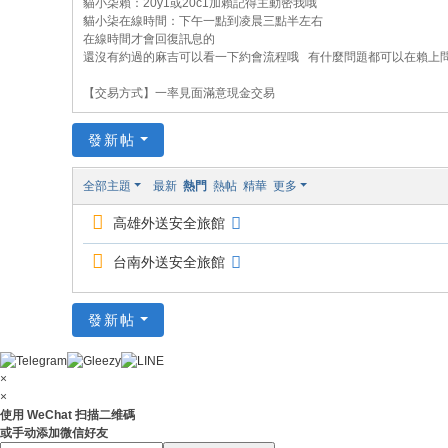
貓小柒賴：20y1或20c1加賴記得主動密我哦
貓
貓小柒在線時間：下午一點到凌晨三點半左右
在線時間才會回復訊息的
小
還沒有約過的麻吉可以看一下約會流程哦 有什麼問題都可以在賴上
柒
【交易方式】一率見面滿意現金交易
喝
茶
發新帖
網
全部主題
最新
熱門
熱帖
精華
更多
站
高雄外送安全旅館
台南外送安全旅館
發新帖
×
×
使用 WeChat 扫描二维碼
或手动添加微信好友