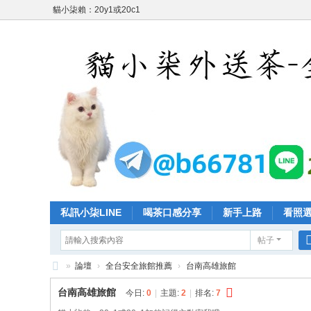
貓小柒賴：20y1或20c1
私訊小柒LINE
喝茶口感分享
新手上路
看照
帖子
»
論壇
›
全台安全旅館推薦
›
台南高雄旅館
台
台南高雄旅館
今日:
0
|
主題:
2
|
排名:
7
灣