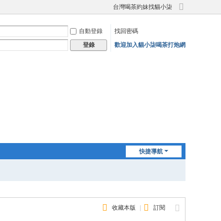
台灣喝茶約妹找貓小柒
切
換
自動登錄
找回密碼
到
寬
歡迎加入貓小柒喝茶打炮網
登錄
版
快捷導航
收藏本版
|
訂閱