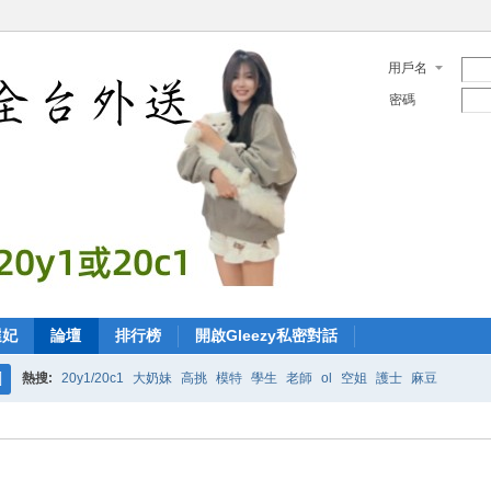
用戶名
密碼
選妃
論壇
排行榜
開啟Gleezy私密對話
熱搜:
20y1/20c1
大奶妹
高挑
模特
學生
老師
ol
空姐
護士
麻豆
搜
索