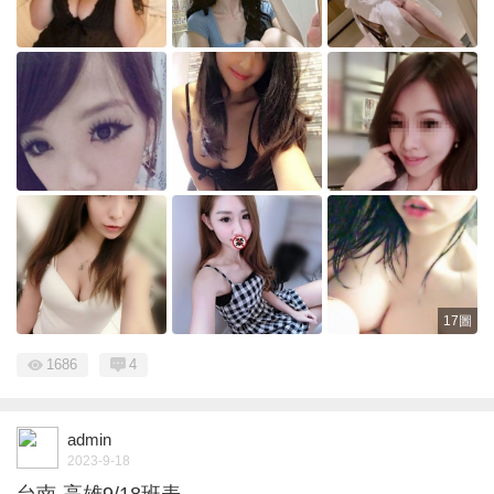
17圖
1686
4
admin
2023-9-18
台南-高雄9/18班表