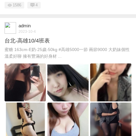
1586
4
admin
2023-10-4
台北-高雄10/4班表
蜜糖 163cm-E奶-25歲-50kg #高雄5000一節 兩節9000 大奶妹個性
溫柔好聊 擁有豐滿的好身材 ...