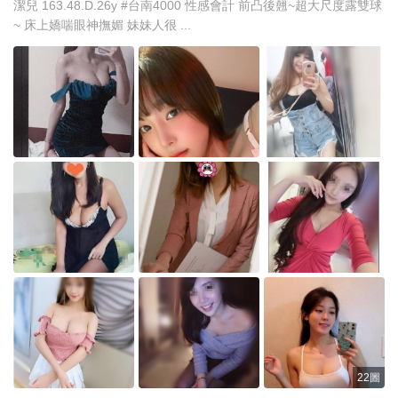
潔兒 163.48.D.26y #台南4000 性感會計 前凸後翹~超大尺度露雙球
~ 床上嬌喘眼神撫媚 妹妹人很 ...
22圖