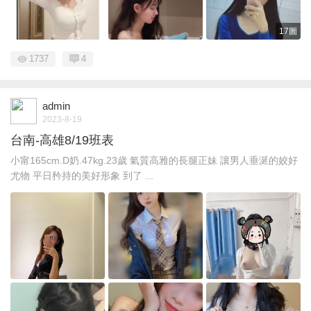
17圖
1737
4
admin
2023-8-19
台南-高雄8/19班表
小甯165cm.D奶.47kg.23歲 氣質高雅的長腿正妹 讓男人垂涎的姣好
尤物 平日矜持的美好形象 到了 ...