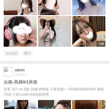
18圖
1542
4
admin
2023-9-1
台南-高雄9/1班表
友香 157 cm.E奶.26歲 肉肉妹 不喜勿擾~~ #高雄5000算4000 兩節
7500 三節11000 #清純甜美帶 ...