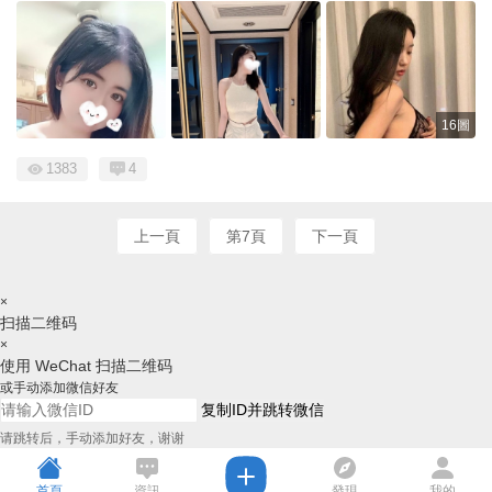
16圖
1383
4
上一頁
第7頁
下一頁
×
扫描二维码
×
使用 WeChat 扫描二维码
或手动添加微信好友
复制ID并跳转微信
请跳转后，手动添加好友，谢谢
首頁
資訊
發現
我的