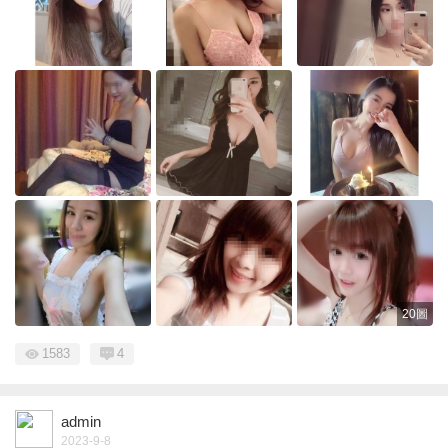
20圖
1583
4
admin
2023-9-8