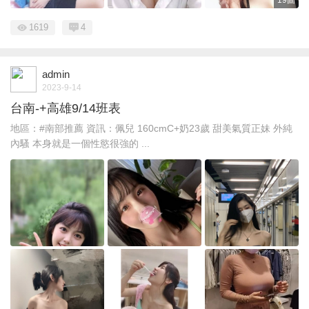
1619
4
admin
2023-9-14
台南-+高雄9/14班表
地區：#南部推薦 資訊：佩兒 160cmC+奶23歲 甜美氣質正妹 外純
內騷 本身就是一個性慾很強的 ...