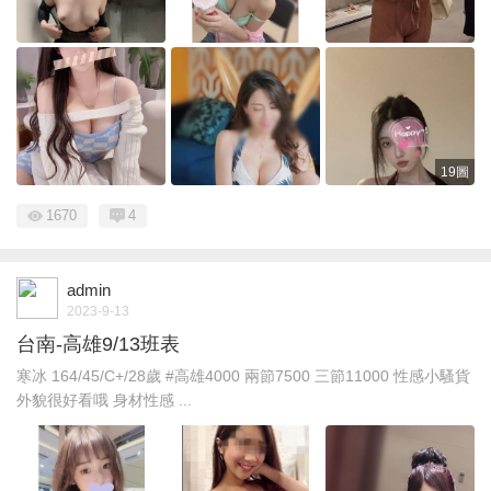
19圖
1670
4
admin
2023-9-13
台南-高雄9/13班表
寒冰 164/45/C+/28歲 #高雄4000 兩節7500 三節11000 性感小騷貨
外貌很好看哦 身材性感 ...