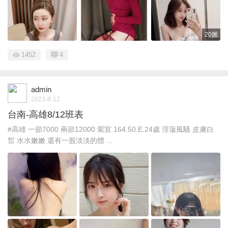
20圖
1452
4
admin
2023-8-12
台南-高雄8/12班表
#高雄 一節7000 兩節12000 紫宣 164.50.E.24歲 淫蕩風騷 皮膚白
皙 水水嫩嫩 還有一股淡淡的體 ...