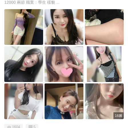
12000 兩節 職業：學生 樣貌 ...
16圖
1604
5