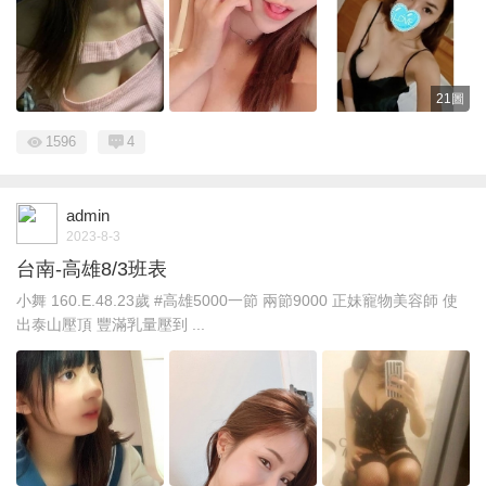
21圖
1596
4
admin
2023-8-3
台南-高雄8/3班表
小舞 160.E.48.23歲 #高雄5000一節 兩節9000 正妹寵物美容師 使
出泰山壓頂 豐滿乳量壓到 ...