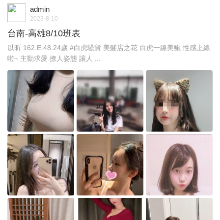
admin
2023-8-10
台南-高雄8/10班表
以昕 162.E.48.24歲 #白虎騷貨 美髮店之花 白虎一線美鮑 性感上線
啦~ 主動求愛 撩人姿態 讓人 ...