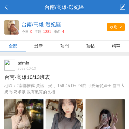
台南/高雄-選妃區
台南/高雄-選妃區
收藏
+2
今日:
0
主題:
1281
排名:
4
全部
最新
熱門
熱帖
精華
admin
2023-10-13
台南-高雄10/13班表
地區：#南部推薦 資訊：妮可 158.45.D+.24歲 可愛短髮妹子 雪白大
奶 珍奶求吸 很有氣質的長相 ...