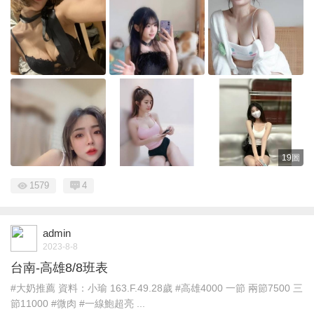
19圖
1579
4
admin
2023-8-8
台南-高雄8/8班表
#大奶推薦 資料：小瑜 163.F.49.28歲 #高雄4000 一節 兩節7500 三
節11000 #微肉 #一線鮑超亮 ...