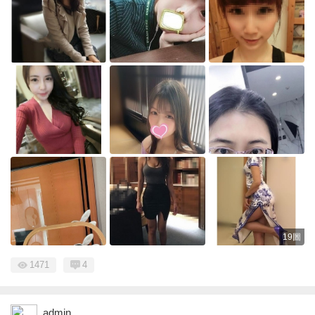
19圖
1471
4
admin