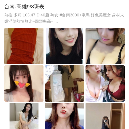
台南-高雄9/8班表
熱推 多莉 165.47.D.40歲 熟女 #台南3000+車馬 好色美魔女 身材火
爆淫蕩熱情無比~回頭率高~ ...