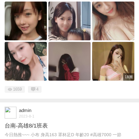
18圖
1659
4
admin
2023-8-1
台南-高雄8/1班表
今日熱推~~~ 小布 身高163 罩杯足D 年齡20 #高雄7000 一節