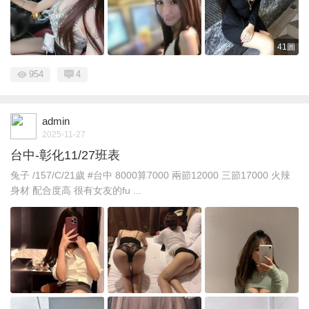
41圖
954
4
admin
2025-11-27
台中-彰化11/27班表
兔子 /157/C/21歲 #台中 8000算7000 兩節12000 三節17000 火辣
身材 配合度高 很有女友的fu ...