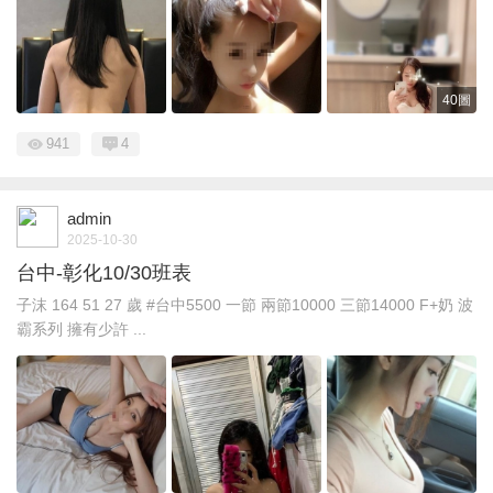
40圖
941
4
admin
2025-10-30
台中-彰化10/30班表
子沫 164 51 27 歲 #台中5500 一節 兩節10000 三節14000 F+奶 波
霸系列 擁有少許 ...