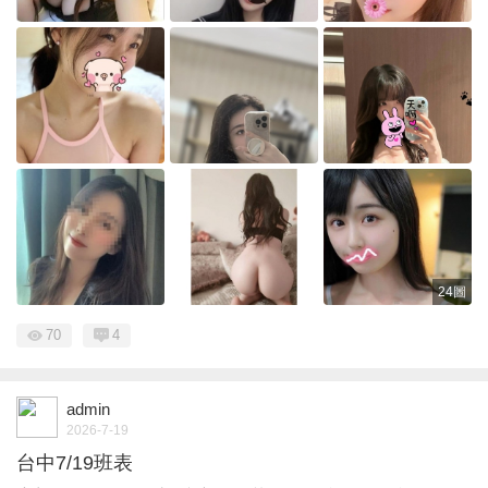
24圖
70
4
admin
2026-7-19
台中7/19班表