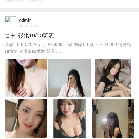
admin
2025-10-10
台中-彰化10/10班表
晴恩 158/D/20 /46 #台中6000 一節 兩節11000 三節16000 清秀纖
細辣妹 皮膚白白嫩嫩 聲音 ...