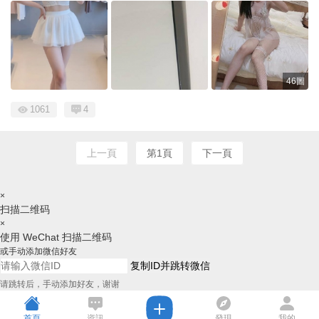
46圖
1061
4
上一頁
第1頁
下一頁
×
扫描二维码
×
使用 WeChat 扫描二维码
或手动添加微信好友
复制ID并跳转微信
请跳转后，手动添加好友，谢谢
首頁
資訊
發現
我的