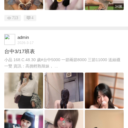
34圖
713
4
admin
2026-3-17
台中3/17班表
小品 168.C.48.30 歲#台中5000 一節兩節8000 三節11000 送絲襪
一雙 資訊：高挑輕熟辣妹， ...