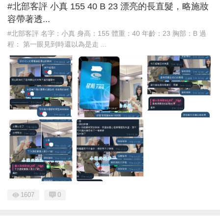
#北部客評 小真 155 40 B 23 漂亮的長直髮，略施妝
容帶著透...
#北部客評 名字：小真 身高：155 體重：40 年齡：23 胸部：B 過
程： 第一眼見到時還以為是走 ...
1607
0