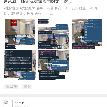
進來就一樣先洗澡然候開始第一次，
#北部客評 #大奶紅牌 名字： 菲菲 身高： 160以下 體重： 41 年
齡： 29 胸部： F~G 過程： 一 ...
1379
0
admin