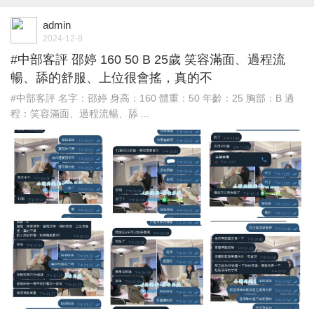
admin
2024-12-8
#中部客評 邵婷 160 50 B 25歲 笑容滿面、過程流
暢、舔的舒服、上位很會搖，真的不
#中部客評 名字：邵婷 身高：160 體重：50 年齡：25 胸部：B 過
程：笑容滿面、過程流暢、舔 ...