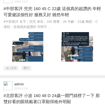
2024-12-8
#中部客評 兜兜 160 45 C 22歲 這個真的超讚的 年輕
可愛健談個性好 服務又好 雖然年輕
#中部客評 名字：兜兜 身高：160 體重：45 年齡：22歲 胸部：C
過程：這個真的超讚的 年輕可 ...
1426
0
admin
2024-12-8
#北部客評 小波 160 48 D 24歲一開門就楞了一下 那
雙好看的眼睛戴著口罩顯得格外明顯