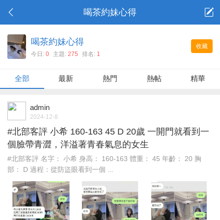
喝茶約妹心得
喝茶約妹心得
收藏
今日:
0
主題:
275
排名:
1
全部
最新
熱門
熱帖
精華
admin
2024-12-8
#北部客評 小希 160-163 45 D 20歲 一開門就看到一
個臉帶青澀，洋溢著青春氣息的女生
#北部客評 名字： 小希 身高： 160-163 體重： 45 年齡： 20 胸
部： D 過程：從防盜眼看到一個 ...