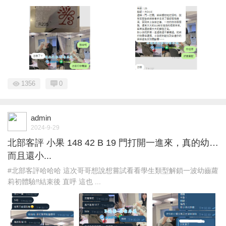
1356
0
admin
2024-9-29
北部客評 小果 148 42 B 19 門打開一進來，真的幼…
而且還小...
#北部客評哈哈哈 這次哥哥想說想嘗試看看學生類型解鎖一波幼齒蘿
莉初體驗‼️結束後 直呼 這也 ...