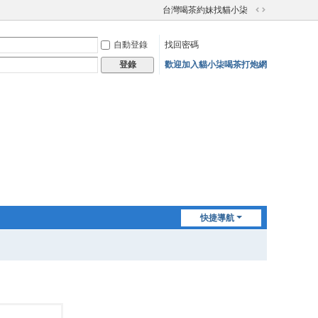
台灣喝茶約妹找貓小柒
切
換
自動登錄
找回密碼
到
寬
歡迎加入貓小柒喝茶打炮網
登錄
版
快捷導航