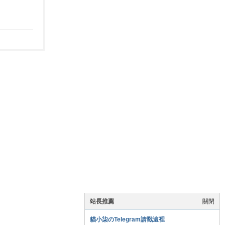
站長推薦
關閉
貓小柒のTelegram請戳這裡