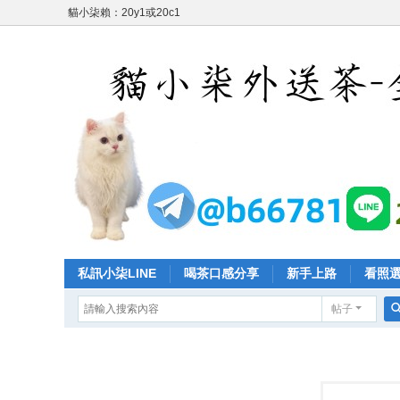
貓小柒賴：20y1或20c1
私訊小柒LINE
喝茶口感分享
新手上路
看照
帖子