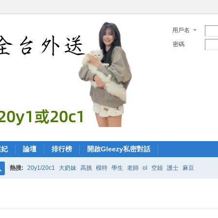
用戶名
密碼
選妃
論壇
排行榜
開啟Gleezy私密對話
熱搜:
20y1/20c1
大奶妹
高挑
模特
學生
老師
ol
空姐
護士
麻豆
搜
索