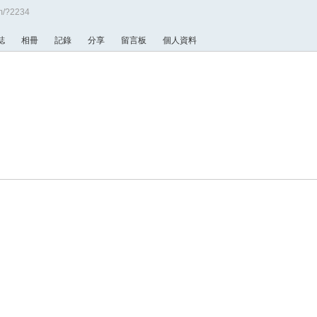
m/?2234
誌
相冊
記錄
分享
留言板
個人資料