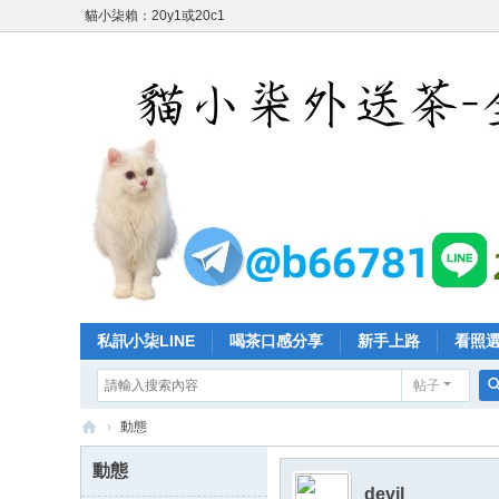
貓小柒賴：20y1或20c1
私訊小柒LINE
喝茶口感分享
新手上路
看照
帖子
›
動態
台
動態
灣
devil