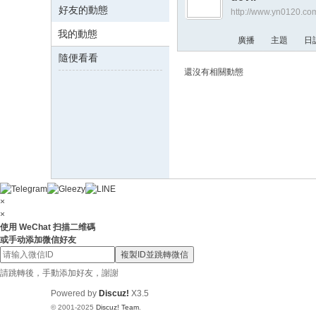
好友的動態
http://www.yn0120.co
貓
我的動態
小
廣播
主題
日
柒
隨便看看
還沒有相關動態
喝
茶
網
站
×
×
使用 WeChat 扫描二维碼
或手动添加微信好友
複製ID並跳轉微信
請跳轉後，手動添加好友，謝謝
Powered by
Discuz!
X3.5
© 2001-2025
Discuz! Team
.