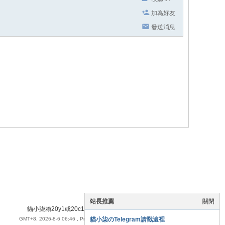
加為好友
發送消息
站長推薦
關閉
貓小柒賴20y1或20c1
|
手機版
|
貓小柒茶莊 賴：20y1/20c1
GMT+8, 2026-8-6 06:46
, Processed in 0.057361 second(s), 21 queries .
貓小柒のTelegram請戳這裡