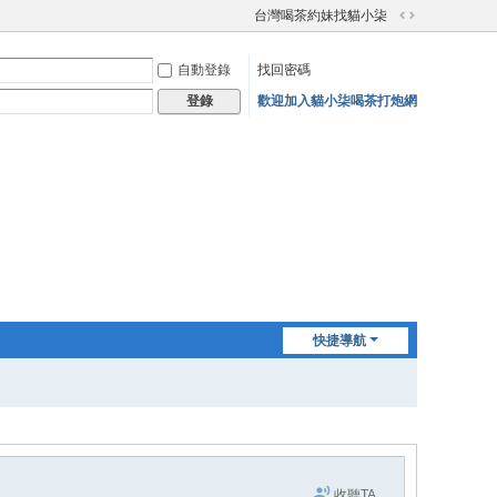
台灣喝茶約妹找貓小柒
切
換
自動登錄
找回密碼
到
寬
歡迎加入貓小柒喝茶打炮網
登錄
版
快捷導航
收聽TA