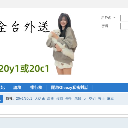
用戶名
密碼
選妃
論壇
排行榜
開啟Gleezy私密對話
熱搜:
20y1/20c1
大奶妹
高挑
模特
學生
老師
ol
空姐
護士
麻豆
搜
索