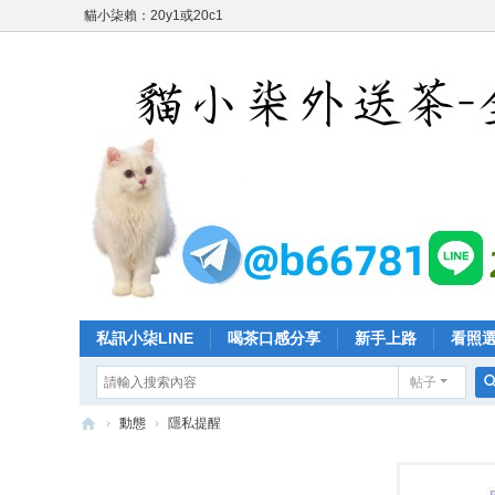
貓小柒賴：20y1或20c1
私訊小柒LINE
喝茶口感分享
新手上路
看照
帖子
›
動態
›
隱私提醒
台
灣