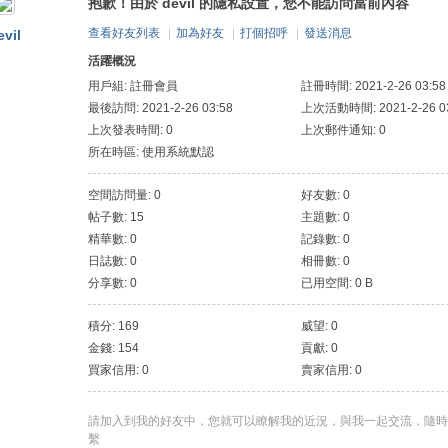
抱歉！由於 devil 的隱私設置，您不能訪問當前內容
查看好友列表
|
加為好友
|
打個招呼
|
發送消息
evil
活躍概況
用戶組:
註冊會員
註冊時間: 2021-2-26 03:58
最後訪問: 2021-2-26 03:58
上次活動時間: 2021-2-26 03
上次發表時間: 0
上次郵件通知: 0
所在時區: 使用系統默認
空間訪問量: 0
好友數: 0
帖子數: 15
主題數: 0
精華數: 0
記錄數: 0
日誌數: 0
相冊數: 0
分享數: 0
已用空間: 0 B
積分: 169
威望: 0
金錢: 154
貢獻: 0
買家信用: 0
賣家信用: 0
請加入到我的好友中，您就可以瞭解我的近況，與我一起交流，隨時
繫