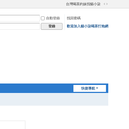
台灣喝茶約妹找貓小柒
切
換
自動登錄
找回密碼
到
寬
歡迎加入貓小柒喝茶打炮網
登錄
版
快捷導航