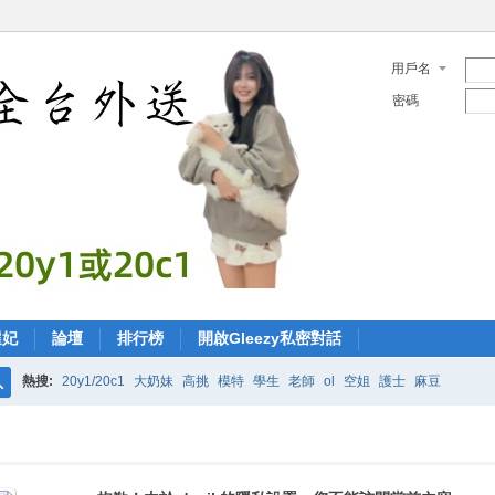
用戶名
密碼
選妃
論壇
排行榜
開啟Gleezy私密對話
熱搜:
20y1/20c1
大奶妹
高挑
模特
學生
老師
ol
空姐
護士
麻豆
搜
索