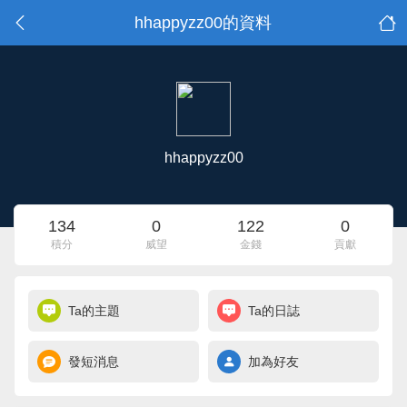
hhappyzz00的資料
hhappyzz00
134
0
122
0
積分
威望
金錢
貢獻
Ta的主題
Ta的日誌
發短消息
加為好友